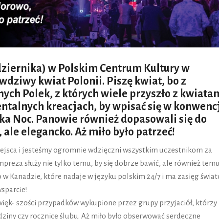
dziernika) w Polskim Centrum Kultury w
wdziwy kwiat Polonii. Piszę kwiat, bo z
nych Polek, z których wiele przyszło z kwiata
entalnych kreacjach, by wpisać się w konwenc
a Noc. Panowie również dopasowali się do
 ale elegancko. Aż miło było patrzeć!
iejsca i jesteśmy ogromnie wdzięczni wszystkim uczestnikom za
preza służy nie tylko temu, by się dobrze bawić, ale również temu
o w Kanadzie, które nadaje w języku polskim 24/7 i ma zasięg świa
sparcie!
 więk- szości przypadków wykupione przez grupy przyjaciół, którzy
dziny czy rocznice ślubu. Aż miło było obserwować serdeczne