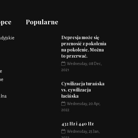
opce
Popularne
Depresja może się
dyjskie
przenosić z pokolenia
na pokolenie. Można
to przerwać.
Wednesday, 08 Dec,
2021
e
ne
Cywilizacja turańska
vs. cywilizacja
łacińska
lna
Wednesday, 20 Apr,
2022
432 Hz i 440 Hz
Wednesday, 25 Jan,
2023