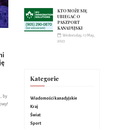
KTO MOŻE SIĘ
UBIEGAĆ O
PASZPORT
KANADYJSKI
Wednesday, 17 May,
2023
mi
ję
Kategorie
, by
Wiadomości kanadyjskie
towy!
Kraj
Świat
Sport