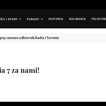
HISTORIA
KULINARIA
FELIETO
CI I SPORT
PORADY
tępny cenowo odbiornik Radia 7 Toronto
a 7 za nami!