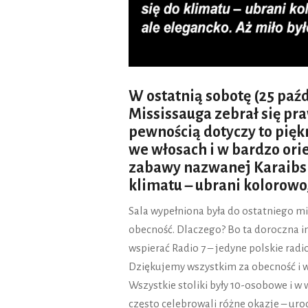
W ostatnią sobotę (25 paź
Mississauga zebrał się pra
pewnością dotyczy to pięk
we włosach i w bardzo ori
zabawy nazwanej Karaibsk
klimatu – ubrani kolorowo,
Sala wypełniona była do ostatniego m
obecność. Dlaczego? Bo ta doroczna im
wspierać Radio 7 – jedyne polskie radi
Dziękujemy wszystkim za obecność i w
Wszystkie stoliki były 10-osobowe i w
często celebrowali różne okazje – uro