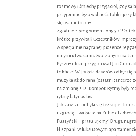
rozmowy i śmiechy przyjaciół, gdy sala
przyjemnie było widzieć stoliki, przy k
się osamotniony.
Zgodnie z programem, o 19:30 Wojtek
krótko przywitali uczestników imprez
w specjalnie nagranej piosence reggae
innymi utworami stworzonymi na ten 
Pyszny obiad przygotował Jan Gromad
i obficie! W trakcie deserów odbył się
muzyka aż do rana (ostatni tancerze z
na zmianę z DJ Kompot. Rytmy były róż
rytmy latynoskie.
Jak zawsze, odbyła się też super loter
nagrodę – wakacje na Kubie dla dwóch
Puszyński – gratulujemy! Druga nagro
Hiszpanii w luksusowym apartamencie,