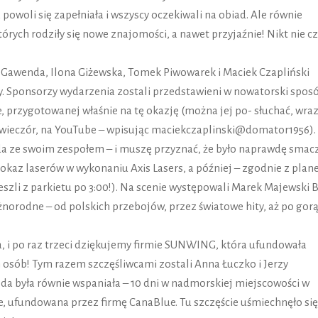
 powoli się zapełniała i wszyscy oczekiwali na obiad. Ale równie
tórych rodziły się nowe znajomości, a nawet przyjaźnie! Nikt nie cz
 Gawenda, Ilona Giżewska, Tomek Piwowarek i Maciek Czapliński
y. Sponsorzy wydarzenia zostali przedstawieni w nowatorski spos
, przygotowanej właśnie na tę okazję (można jej po- słuchać, wraz
wieczór, na YouTube – wpisując maciekczaplinski@domator1956).
a ze swoim zespołem – i muszę przyznać, że było naprawdę smac
 pokaz laserów w wykonaniu Axis Lasers, a później – zgodnie z plan
eszli z parkietu po 3:00!). Na scenie występowali Marek Majewski 
norodne – od polskich przebojów, przez światowe hity, aż po gor
ia, i po raz trzeci dziękujemy firmie SUNWING, która ufundowała
 osób! Tym razem szczęśliwcami zostali Anna Łuczko i Jerzy
da była równie wspaniała – 10 dni w nadmorskiej miejscowości w
 ufundowana przez firmę CanaBlue. Tu szczęście uśmiechnęło się