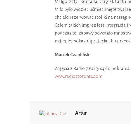
Małgorzaty i Konrada Dargiel. Gratula
Miło było widzieć uśmiechnięte twarze w
chciało rezerwować stoliki na nastę
Celem takich imprez jest integracja ś
podczas tej zabawy powstało mnóstwo 
najlepiej pokazują zdjęcia… bo przecież
Maciek Czapliński
Zdjęcia z Radio 7 Party są do pobrania 
www.radio7toronto.com
Artur