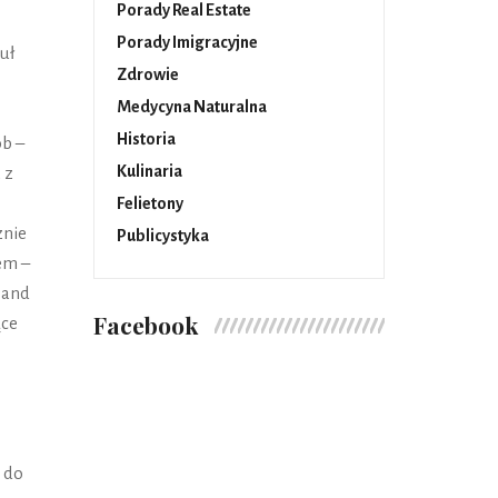
Porady Real Estate
Porady Imigracyjne
uł
Zdrowie
Medycyna Naturalna
Historia
ób –
Kulinaria
 z
Felietony
znie
Publicystyka
em –
Band
Facebook
ące
 do