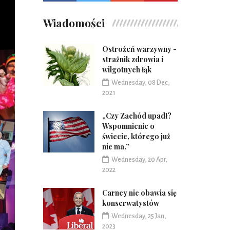
Wiadomości
Ostrożeń warzywny -
strażnik zdrowia i
wilgotnych łąk
Wednesday, 08 Dec,
2021
„Czy Zachód upadł?
Wspomnienie o
świecie, którego już
nie ma.”
Wednesday, 20 Apr,
2022
Carney nie obawia się
konserwatystów
Wednesday, 25 Jan,
2023