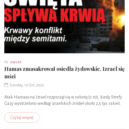
In
SWIAT
Hamas zmasakrował osiedla żydowskie, Izrael się
mści
Tuesday, 10 Oct, 2023
Atak Hamasu na Izrael rozpoczął się w sobotę (7.10), kiedy Strefy
Gazy wystrzelono według izraelskich źródeł około 2,5 tys. rakiet.
Czytaj więcej