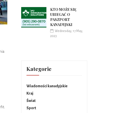
KTO MOŻE SIĘ
UBIEGAĆ O
PASZPORT
KANADYJSKI
Wednesday, 17 May,
2023
nia
Kategorie
Wiadomości kanadyjskie
Kraj
Świat
it.
Sport