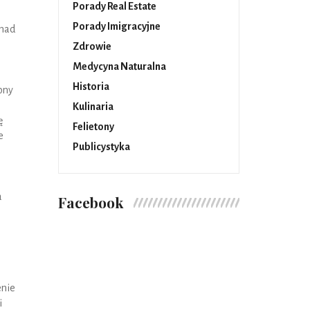
Porady Real Estate
Porady Imigracyjne
onad
Zdrowie
Medycyna Naturalna
Historia
ony
Kulinaria
ę
Felietony
e
Publicystyka
a
Facebook
enie
i