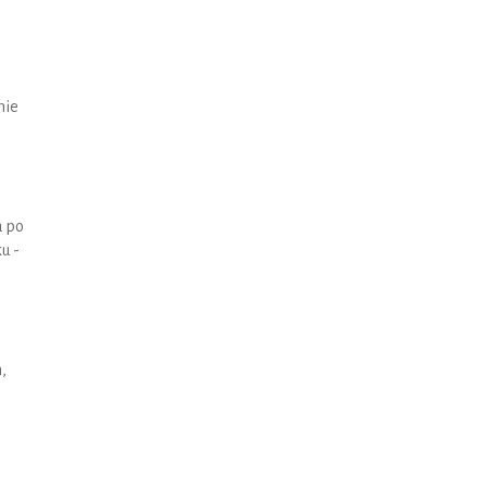
nie
a po
u -
,