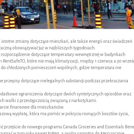
istotne zmiany dotyczące mieszkań, ale także energii oraz świadczeń
aczną obowiązywać już w najbliższych tygodniach.
e rozporządzenie dotyczące temperatury wewnętrznej w budynkach
RentSafeTO, które nie mają klimatyzacji, między 1 czerwca a 30 wrześ
 do chłodzonych pomieszczeń wspólnych, gdzie temperatura nie
e przepisy dotyczące nielegalnych substancji podczas przekraczania
atkowe ograniczenia dotyczące dwóch syntetycznych opioidów oraz
h walki z przestępczością związaną z narkotykami.
rcie finansowe dla mieszkańców.
azową wypłatę, która ma pomóc w pokryciu rosnących kosztów życia,
ić przejście do nowego programu Canada Groceries and Essentials Benef
zymać w tym roku nawet $1890, a osoba samotna do $950 rocznie.