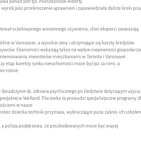
rawa ponad 300 tys. mieszkańców Alberty.
 wyrok jako przekroczenie uprawnień i zapowiedziała dalsze kroki pra
otował oczekiwanego wiosennego ożywienia, choć eksperci zauważają
lnie w Vancouver, a wysokie ceny i utrzymujące się koszty kredytów
abywców. Ekonomiści wskazują także na wpływ niepewności gospodarcze
interesowania inwestorów mieszkaniami w Toronto i Vancouver.
szy etap korekty rynku nieruchomości może być już za nimi, a
o rośnie.
e doradczynie ds. zdrowia psychicznego po śledztwie dotyczącym użycia
specjalnej w Welland. Placówka ta prowadzi specjalistyczne programy d
nościami w nauce.
 wobec dziecka techniki przymusu, wykraczające poza zakres ich szkolen
, a policja podejrzewa, że poszkodowanych może być więcej.