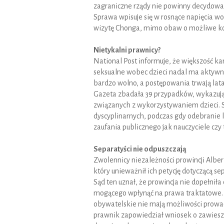
zagraniczne rządy nie powinny decydowa
Sprawa wpisuje się w rosnące napięcia w
wizytę Chonga, mimo obaw o możliwe ko
Nietykalni prawnicy?
National Post informuje, że większość k
seksualne wobec dzieci nadal ma aktywne
bardzo wolno, a postępowania trwają lat
Gazeta zbadała 39 przypadków, wykazuj
związanych z wykorzystywaniem dzieci. S
dyscyplinarnych, podczas gdy odebranie 
zaufania publicznego jak nauczyciele czy 
Separatyści nie odpuszczają
Zwolennicy niezależności prowincji Alberta
który unieważnił ich petycję dotyczącą sep
Sąd ten uznał, że prowincja nie dopełni
mogącego wpłynąć na prawa traktatowe. S
obywatelskie nie mają możliwości prowadz
prawnik zapowiedział wniosek o zawiesze