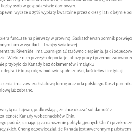
i liczby osób w gospodarstwie domowym.
apewni wyższe o 25% wypłaty kwartalne przez okres 5 lat i obejmie p
 zbiera fundusze na pierwszy w prowincji Saskatchewan pomnik poświęc
nym tam w wyniku I i II wojny światowej.
ntarzu Riverside i ma upamiętniać zarówno cierpienia, jak i odbudow
ie. Wielu z nich przeżyło deportacje, obozy pracy i przemoc zarówno z
ępnie przybyło do Kanady bez dokumentów i majątku.
odegrali istotną rolę w budowie społeczności, kościołów i instytucji
czenia i ma zawierać stalową formę oraz orła polskiego. Koszt pomnik
ołowę już zebrano.
wizytą na Tajwan, podkreślając, że chce okazać solidarność z
ezależność Kanady wobec nacisków Chin.
o podróż, uznając ją za naruszenie polityki „jednych Chin” i przekrocz
anadyjskich. Chong odpowiedział, że Kanada jest suwerennym państwem 