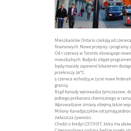
Mieszkańców Ontario czekają od czerwca 
finansowych. Nowe przepisy i programy z
Od 1 czerwca w Toronto obowiązuje now
mieszkalnych. Budynki objęte programem 
będą musiały zapewnić lokatorom dostęp
przekroczy 26°C.
5 czerwca wchodzą w życie nowe federaln
granicy.
Rząd Kanady wprowadza tymczasowe, dod
jednego prekursora chemicznego w ramac
Wprowadzane zmiany obejmą także wspa
Miliony Kanadyjczyków otrzymają jednor
zwłaszcza żywności.
Chodzi o kredyt GST/HST, który ma ułatw
Czteroosobowa rodzina będzie mogła otr