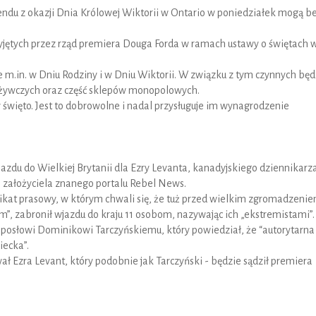
kendu z okazji Dnia Królowej Wiktorii w Ontario w poniedziałek mogą b
zyjętych przez rząd premiera Douga Forda w ramach ustawy o świętach 
 m.in. w Dniu Rodziny i w Dniu Wiktorii. W związku z tym czynnych będ
ożywczych oraz część sklepów monopolowych.
święto. Jest to dobrowolne i nadal przysługuje im wynagrodzenie
jazdu do Wielkiej Brytanii dla Ezry Levanta, kanadyjskiego dziennikarz
założyciela znanego portalu Rebel News.
ikat prasowy, w którym chwali się, że tuż przed wielkim zgromadzeni
, zabronił wjazdu do kraju 11 osobom, nazywając ich „ekstremistami”.
posłowi Dominikowi Tarczyńskiemu, który powiedział, że “autorytarna
iecka”.
Ezra Levant, który podobnie jak Tarczyński - będzie sądził premiera