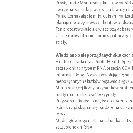
Prostytutki z Montrealu planują w najbli
uwagę na warunki pracy w ich branży i br
Panie domagają się m.in. dekryminalizacji
planuje nie przyjmować klientów podczas
Ten protest wpisuje się w szerszą debatę 
za nie i prowadzenie domów publicznych j
strefy.
Wiedziano o nieporządanych skutkach 
Health Canada oraz Public Health Agency
szczepionkach typu mRNA przeciw COVID-
informuje Rebel News, powołując się na 
niepożądanych skutków pojawiło się już 4 
Mimo rosnącej liczby przypadków proble
miały minimalizować te sygnały.
Przywołano także dane, że do stycznia 2
jednak rząd skupiał się bardziej na utrz
ryzyku.
Media głównego nurtu nadal unikają otw
szczepionek mRNA.