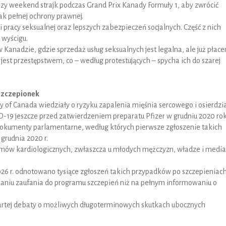
ższy weekend strajk podczas Grand Prix Kanady Formuły 1, aby zwrócić
ak pełnej ochrony prawnej.
 pracy seksualnej oraz lepszych zabezpieczeń socjalnych. Część z nich
 wyścigu.
w Kanadzie, gdzie sprzedaż usług seksualnych jest legalna, ale już płace
est przestępstwem, co – według protestujących – spycha ich do szarej
szczepionek
 of Canada wiedziały o ryzyku zapalenia mięśnia sercowego i osierdzi
19 jeszcze przed zatwierdzeniem preparatu Pfizer w grudniu 2020 rok
dokumenty parlamentarne, według których pierwsze zgłoszenie takich
grudnia 2020 r.
mów kardiologicznych, zwłaszcza u młodych mężczyzn, władze i media
026 r. odnotowano tysiące zgłoszeń takich przypadków po szczepieniach
ymaniu zaufania do programu szczepień niż na pełnym informowaniu o
artej debaty o możliwych długoterminowych skutkach ubocznych