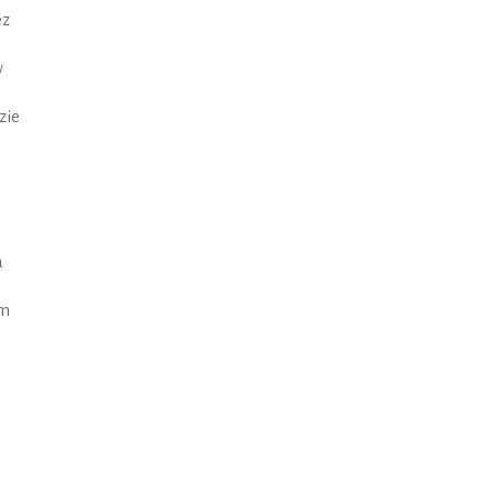
ez
w
zie
a
em