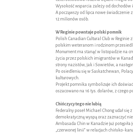
Wysokość wsparcia zależy od dochodów 
A począwszy od lipca nowe świadczenie z
12 milionów osób.
W Reginie powstaje polski pomnik
Polish Canadian Cultural Club w Reginie
polskim weteranom i rodzinom przesiedlo
Monument ma stanąć w listopadzie na cme
życia przez polskich imigrantów w Kanadz
strony nazistów, jak i Sowietów, a nast
Po osiedleniu się w Saskatchewan, Polacy 
kulturowych.
Projekt pomnika symbolizuje ich doświad
oszacowano na 16 tys. dolarów, z czego p
Chińczycy tego nie lubią
Federalny poseł Michael Chong udał się z 
demokratyczną wyspą oraz zaznaczyć ni
Ambasada Chin w Kanadzie już potępiła jeg
„czerwonej linii” w relacjach chińsko-k