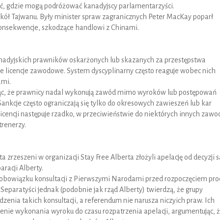
ć, gdzie mogą podróżować kanadyjscy parlamentarzyści.
okół Tajwanu. Były minister spraw zagranicznych Peter MacKay poparł
nsekwencje, szkodzące handlowi z Chinami.
anadyjskich prawników oskarżonych lub skazanych za przestępstwa
 licencje zawodowe. System dyscyplinarny często reaguje wobec nich
ami.
ąc, że prawnicy nadal wykonują zawód mimo wyroków lub postępowań
ankcje często ograniczają się tylko do okresowych zawieszeń lub kar
licencji następuje rzadko, w przeciwieństwie do niektórych innych zaw
trenerzy.
 zrzeszeni w organizacji Stay Free Alberta złożyli apelację od decyzji s
aracji Alberty.
ła obowiązku konsultacji z Pierwszymi Narodami przed rozpoczęciem pro
eparatyści jednak (podobnie jak rząd Alberty) twierdzą, że grupy
enia takich konsultacji, a referendum nie narusza niczyich praw. Ich
nie wykonania wyroku do czasu rozpatrzenia apelacji, argumentując, 