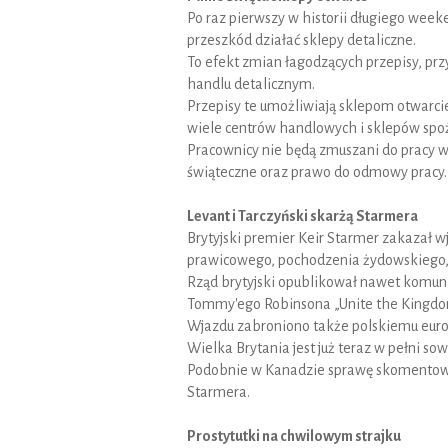
Po raz pierwszy w historii długiego wee
przeszkód działać sklepy detaliczne.
To efekt zmian łagodzących przepisy, pr
handlu detalicznym.
Przepisy te umożliwiają sklepom otwarcie
wiele centrów handlowych i sklepów sp
Pracownicy nie będą zmuszani do pracy w 
świąteczne oraz prawo do odmowy pracy.
Levant i Tarczyński skarżą Starmera
Brytyjski premier Keir Starmer zakazał w
prawicowego, pochodzenia żydowskiego, 
Rząd brytyjski opublikował nawet komun
Tommy'ego Robinsona „Unite the Kingdom”
Wjazdu zabroniono także polskiemu euro
Wielka Brytania jest już teraz w pełni sow
Podobnie w Kanadzie sprawę skomentował 
Starmera.
Prostytutki na chwilowym strajku