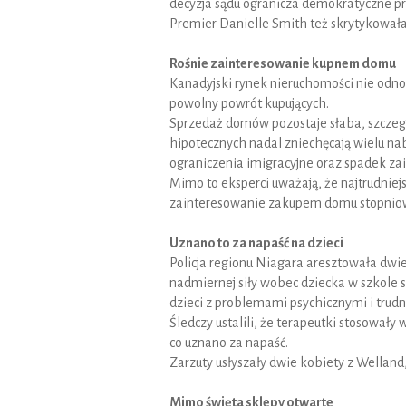
decyzja sądu ogranicza demokratyczne p
Premier Danielle Smith też skrytykowała
Rośnie zainteresowanie kupnem domu
Kanadyjski rynek nieruchomości nie odn
powolny powrót kupujących.
Sprzedaż domów pozostaje słaba, szczegó
hipotecznych nadal zniechęcają wielu n
ograniczenia imigracyjne oraz spadek za
Mimo to eksperci uważają, że najtrudniej
zainteresowanie zakupem domu stopniow
Uznano to za napaść na dzieci
Policja regionu Niagara aresztowała dwi
nadmiernej siły wobec dziecka w szkole 
dzieci z problemami psychicznymi i trud
Śledczy ustalili, że terapeutki stosowały
co uznano za napaść.
Zarzuty usłyszały dwie kobiety z Welland
Mimo święta sklepy otwarte