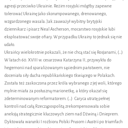
agresji przeciwko Ukrainie. Reżim rosyjski mógłby zapewne
tolerować Ukrainę jako skorumpowanego, drenowanego,
wzgardzonego wasala. Jak zauważył wybitny brytyjski
dziennikarz i pisarz Neal Ascherson, mocarstwo rosyjskie lubi
eksploatować swoje ofiary. W przypadku Ukrainy to jednak się nie
udało.
Ukraińcy wielokrotnie pokazali, że nie chcą stać się Rosjanami, (…)
W latach 60. XVIII w. cesarzowa Katarzyna II, przywykła do
hegemonii nad sparaliżowanym sąsiednim państwem, nie
doceniała siły ducha republikańskiego tkwiącego w Polakach.
Została też zaskoczona przez króla wybranego z jej woli, którego
mylnie miała za posłuszną marionetkę, a który okazał się
zdeterminowanym reformatorem. (…) Caryca utratę pełnej
kontroli nad całą Rzecząpospolitą zrekompensowała sobie
aneksją strategicznie kluczowych ziem nad Dźwiną i Dnieprem.
Dyktowała warunki I rozbioru Polski Prusom i Austrii po triumfach