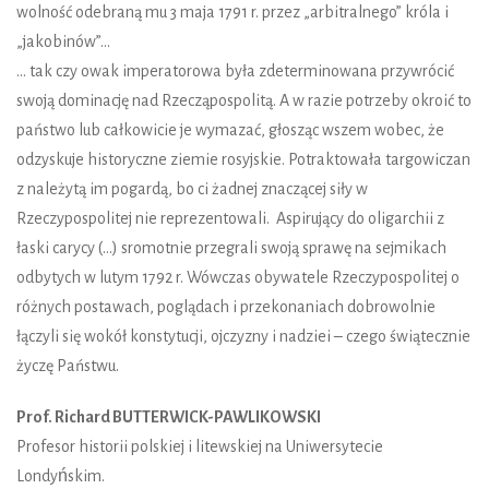
wolność odebraną mu 3 maja 1791 r. przez „arbitralnego” króla i
„jakobinów”...
… tak czy owak imperatorowa była zdeterminowana przywrócić
swoją dominację nad Rzecząpospolitą. A w razie potrzeby okroić to
państwo lub całkowicie je wymazać, głosząc wszem wobec, że
odzyskuje historyczne ziemie rosyjskie. Potraktowała targowiczan
z należytą im pogardą, bo ci żadnej znaczącej siły w
Rzeczypospolitej nie reprezentowali. Aspirujący do oligarchii z
łaski carycy (…) sromotnie przegrali swoją sprawę na sejmikach
odbytych w lutym 1792 r. Wówczas obywatele Rzeczypospolitej o
różnych postawach, poglądach i przekonaniach dobrowolnie
łączyli się wokół konstytucji, ojczyzny i nadziei – czego świątecznie
życzę Państwu.
Prof. Richard BUTTERWICK-PAWLIKOWSKI
Profesor historii polskiej i litewskiej na Uniwersytecie
Londyńskim.