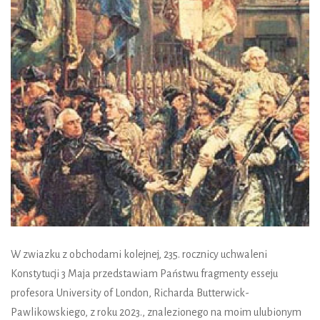
W zwiazku z obchodami kolejnej, 235. rocznicy uchwaleni
Konstytucji 3 Maja przedstawiam Państwu fragmenty esseju
profesora University of London, Richarda Butterwick-
Pawlikowskiego, z roku 2023., znalezionego na moim ulubionym