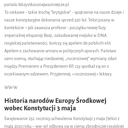
portalu Wszystkoconajważniejsze.pl.
To ciekawe - takie trochę “brytyjskie” - spojrzenie na nasze dzieje i
nasze konstytucyjne dokonania sprzed 230 lat. Tekst pisany w
kontekście – jak zauważa profesor - początku nowej fazy
imperialnej ekspansji Rosji, zakodowanej niejako w DNA
rosyjskiej państwowości, kończy się apelem do polskich elit.
Apelem o zachowanie umiaru w politycznyh sporach. Państwo
sami ocenią, słuchając niedawnej, „rocznicowej” wymiany zdań
między Premierem a Prezydentem RP, czy spotkał się on z
oczekiwanym odzewem. Przyjemnej, « rocznicowej » lektury.
WW-W
Historia narodów Europy Środkowej
wobec Konstytucji 3 maja
Świętowanie 232. rocznicy uchwalenia Konstytucji 3 maja [tekst z
maja 2023 roku – ww-w] odbywa się w cieniu zbrodniczej rosyjskiej