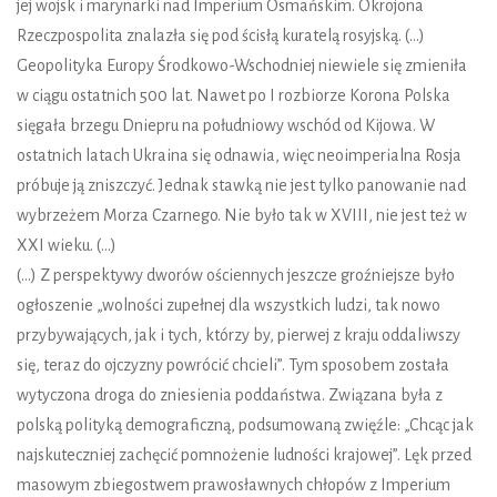
jej wojsk i marynarki nad Imperium Osmańskim. Okrojona
Rzeczpospolita znalazła się pod ścisłą kuratelą rosyjską. (…)
Geopolityka Europy Środkowo-Wschodniej niewiele się zmieniła
w ciągu ostatnich 500 lat. Nawet po I rozbiorze Korona Polska
sięgała brzegu Dniepru na południowy wschód od Kijowa. W
ostatnich latach Ukraina się odnawia, więc neoimperialna Rosja
próbuje ją zniszczyć. Jednak stawką nie jest tylko panowanie nad
wybrzeżem Morza Czarnego. Nie było tak w XVIII, nie jest też w
XXI wieku. (…)
(…) Z perspektywy dworów ościennych jeszcze groźniejsze było
ogłoszenie „wolności zupełnej dla wszystkich ludzi, tak nowo
przybywających, jak i tych, którzy by, pierwej z kraju oddaliwszy
się, teraz do ojczyzny powrócić chcieli”. Tym sposobem została
wytyczona droga do zniesienia poddaństwa. Związana była z
polską polityką demograficzną, podsumowaną zwięźle: „Chcąc jak
najskuteczniej zachęcić pomnożenie ludności krajowej”. Lęk przed
masowym zbiegostwem prawosławnych chłopów z Imperium