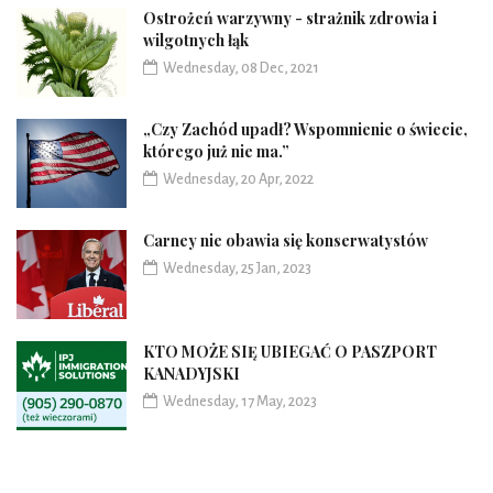
Ostrożeń warzywny - strażnik zdrowia i
wilgotnych łąk
Wednesday, 08 Dec, 2021
„Czy Zachód upadł? Wspomnienie o świecie,
którego już nie ma.”
Wednesday, 20 Apr, 2022
Carney nie obawia się konserwatystów
Wednesday, 25 Jan, 2023
KTO MOŻE SIĘ UBIEGAĆ O PASZPORT
KANADYJSKI
Wednesday, 17 May, 2023