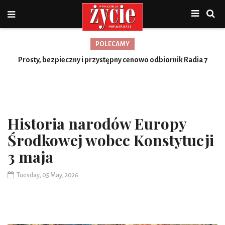
POLECAMY
Nowa jakość, więcej możliwości
Prosty, bezpieczny i przystępny cenowo odbiornik Radia 7
Toronto
Historia narodów Europy
Środkowej wobec Konstytucji
3 maja
Tuesday, 05 May, 2026