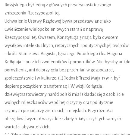
Rosyjskiego był jedną z głównych przyczyn ostatecznego
zniszczenia Rzeczypospolitej.
Uchwalenie Ustawy Rządowej bywa przedstawiane jako
uwieńczenie wielopokoleniowych starań o naprawę
Rzeczypospolitej. Owszem, Konstytucja 3 maja była owocem
wysiłków intelektualnych, retorycznych i politycznych jej twórców
– króla Stanisława Augusta, Ignacego Potockiego i ks. Hugona
Kołłątaja – oraz ich zwolenników i pomocników. Nie byłaby ani do
pomyślenia, ani do przyjęcia bez przemian w gospodarce,
społeczeństwie i w kulturze. (…) Jednak Trzeci Maja 1791 r. był
dopiero początkiem transformacji. W wizji Kołłątaja
dziewiętnastowieczny naród polski miał składać się z osobiście
wolnych mieszkańców wspólnej ojczyzny oraz politycznie
czynnych posiadaczy ziemskich i miejskich. Przy różności
obrzędów i wyznań wszystkie szkoły miały uczyć tych samych
wartości obywatelskich.
(…) Zdecydowanie większą część zreformowanego ustroju nie tylko