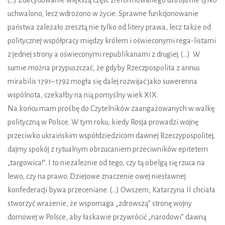
uchwalono, lecz wdrożono w życie. Sprawne funkcjonowanie
państwa zależało zresztą nie tylko od litery prawa, lecz także od
politycznej współpracy między królem i oświeconymi rega-listami
z jednej strony a oświeconymi republikanami z drugiej. (…) W
sumie można przypuszczać, że gdyby Rzeczpospolita z annus
mirabilis 1791–1792 mogła się dalej rozwijać jako suwerenna
wspólnota, czekałby na nią pomyślny wiek XIX.
Na końcu mam prośbę do Czytelników zaangażowanych w walkę
polityczną w Polsce. W tym roku, kiedy Rosja prowadzi wojnę
przeciwko ukraińskim współdziedzicom dawnej Rzeczypospolitej,
dajmy spokój z rytualnym obrzucaniem przeciwników epitetem
„targowica!”. I to niezależnie od tego, czy tą obelgą się rzuca na
lewo, czy na prawo. Dziejowe znaczenie owej niesławnej
konfederacji bywa przeceniane. (…) Owszem, Katarzyna II chciała
stworzyć wrażenie, że wspomaga „zdrowszą” stronę wojny
domowej w Polsce, aby łaskawie przywrócić „narodowi” dawną