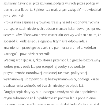
szukamy. Czynności przeszukania podjęte w środę przez policję w
domu pana Roberta Bąkiewicza mają z tym związek” – powiedział
prok. Woliński.
Prokuratura zajmuje się również treścią haseł eksponowanych na
transparentach niesionych podczas marszu i skandowanych przez
uczestników. “Ponowna ocena materiału sprawy wskazuje na to, że
spośród kilkudziesięciu sloganów trzy hasła odpowiadają
znamionom przestępstw z art. 119 par. 1 oraz art. 126 a kodeksu
karnego” – powiedział rzecznik.
Według art. 119 par. 1, “kto stosuje przemoc lub groźbę bezprawną
wobec grupy osób lub poszczególnej osoby z powodu jej
przynależności narodowej, etnicznej, rasowej, politycznej,
wyznaniowej lub z powodu jej bezwyznaniowości, podlega karze
pozbawienia wolności od trzech miesięcy do pięciu lat.
Drugi przepis dotyczy publicznego nawoływania do popełnienia
czynu zabronionego lub publicznego pochwalania popełnienie
takiego czynu określonego w przepisach dot. ludobójstwa, udziału