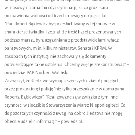
w masowym zamachu i dyskryminacji, za co grozi kara
pozbawienia wolności od trzech miesięcy do pięciu lat.
“Pan Robert Bąkiewicz był przesłuchiwany w tej sprawie w
charakterze świadka i zeznał, że treść haseł prezentowanych
podczas marszu była uzgadniana z przedstawicielami władz
państwowych, m.in. kilku ministerstw, Senatu i KPRM. W
zasobach tych instytucji nie zachowały się dokumenty
potwierdzające takie ustalenia. Chcemy więc je zrekonstruować” –
powiedział PAP Norbert Woliński.
Zaznaczył, że śledztwo wymaga szerszych działań podjętych
przez prokuraturę i policję “niż tylko przeszukanie w domu pana
Roberta Bąkiewicza”. “Realizowane są w związku z tym inne
czynności w siedzibie Stowarzyszenia Marsz Niepodległości. Co
do pozostałych czynności z uwagi na dobro śledztwa nie mogę
obecnie udzielić informacji” – powiedział.