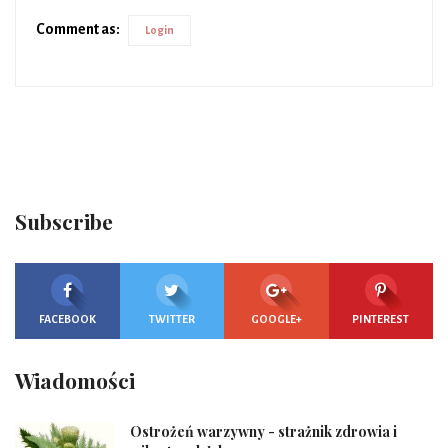
Comment as:
Login
Subscribe
FACEBOOK
TWITTER
GOOGLE+
PINTEREST
Wiadomości
Ostrożeń warzywny - strażnik zdrowia i