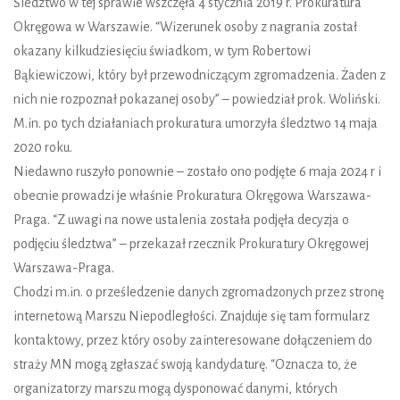
Śledztwo w tej sprawie wszczęła 4 stycznia 2019 r. Prokuratura
Okręgowa w Warszawie. “Wizerunek osoby z nagrania został
okazany kilkudziesięciu świadkom, w tym Robertowi
Bąkiewiczowi, który był przewodniczącym zgromadzenia. Żaden z
nich nie rozpoznał pokazanej osoby” – powiedział prok. Woliński.
M.in. po tych działaniach prokuratura umorzyła śledztwo 14 maja
2020 roku.
Niedawno ruszyło ponownie – zostało ono podjęte 6 maja 2024 r i
obecnie prowadzi je właśnie Prokuratura Okręgowa Warszawa-
Praga. “Z uwagi na nowe ustalenia została podjęła decyzja o
podjęciu śledztwa” – przekazał rzecznik Prokuratury Okręgowej
Warszawa-Praga.
Chodzi m.in. o prześledzenie danych zgromadzonych przez stronę
internetową Marszu Niepodległości. Znajduje się tam formularz
kontaktowy, przez który osoby zainteresowane dołączeniem do
straży MN mogą zgłaszać swoją kandydaturę. “Oznacza to, że
organizatorzy marszu mogą dysponować danymi, których