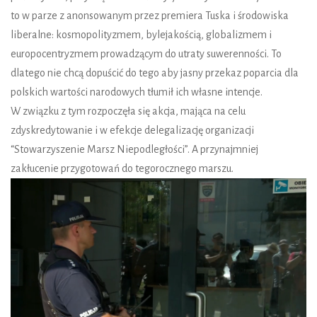
to w parze z anonsowanym przez premiera Tuska i środowiska
liberalne: kosmopolityzmem, bylejakością, globalizmem i
europocentryzmem prowadzącym do utraty suwerenności. To
dlatego nie chcą dopuścić do tego aby jasny przekaz poparcia dla
polskich wartości narodowych tłumił ich własne intencje.
W związku z tym rozpoczęła się akcja, mająca na celu
zdyskredytowanie i w efekcje delegalizację organizacji
“Stowarzyszenie Marsz Niepodległości”. A przynajmniej
zakłucenie przygotowań do tegorocznego marszu.