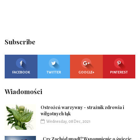
Subscribe
FACEBOOK
TWITTER
GOOGLE+
PINTEREST
Wiadomości
Ostrożeń warzywny - strażnik zdrowia i
wilgotnych łąk
Wednesday, 08 Dec, 2021
„Czy Zachód upadł? Wspomnienie o świecie,