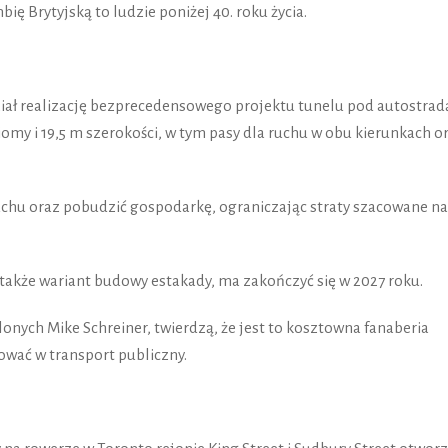
ę Brytyjską to ludzie poniżej 40. roku życia.
iał realizację bezprecedensowego projektu tunelu pod autostrad
iomy i 19,5 m szerokości, w tym pasy dla ruchu w obu kierunkach o
uchu oraz pobudzić gospodarkę, ograniczając straty szacowane na
także wariant budowy estakady, ma zakończyć się w 2027 roku.
ielonych Mike Schreiner, twierdzą, że jest to kosztowna fanaberia
ować w transport publiczny.