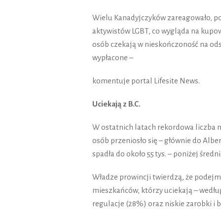
Wielu Kanadyjczyków zareagowało, po
aktywistów LGBT, co wygląda na kupow
osób czekają w nieskończoność na od
wypłacone –
komentuje portal Lifesite News.
Uciekają z B.C.
W ostatnich latach rekordowa liczba m
osób przeniosło się – głównie do Alber
spadła do około 55 tys. – poniżej średni
Władze prowincji twierdzą, że podejm
mieszkańców, którzy uciekają – wedłu
regulacje (28%) oraz niskie zarobki i b