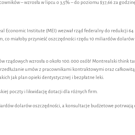
cowników – wzrosła w lipcu o 3,5% – do poziomu $37,66 za godzin
al Economic Institute (MEI) wezwał rząd federalny do redukcji 64 
m, co miałoby przynieść oszczędności rzędu 10 miliardów dolarów
ków rządowych wzrosła o około 100. 000 osób! Montrealski think t
eprzedłużanie umów z pracownikami kontraktowymi oraz całkowitą
ich jak plan opieki dentystycznej i bezpłatne leki.
iej poczty i likwidację dotacji dla różnych firm.
liardów dolarów oszczędności, a konsultacje budżetowe potrwają