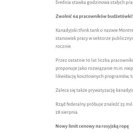
Średnia stawka godzinowa stałych pra
Zwolnić 64 pracowników budżetówki!
Kanadyjski think tank o nazwie Montre
stanowisk pracy w sektorze publiczny
rocznie.
Przez ostatnie 10 lat liczba pracowni
proponuje jako rozwiązanie m.in. ni
likwidację kosztownych programów, tak
Zaleca się także prywatyzację kanadyjsk
Rząd federalny próbuje znaleźć 25 mi
28 sierpnia.
Nowy limit cenowy na rosyjską ropę