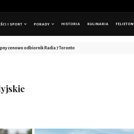
HISTORIA
KULINARIA
FELIETO
CI I SPORT
PORADY
tępny cenowo odbiornik Radia 7 Toronto
yjskie