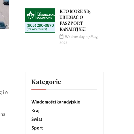
KTO MOŻE SIĘ
UBIEGAĆ O
PASZPORT
KANADYJSKI
Wednesday, 17 May,
2023
Kategorie
ji w
Wiadomości kanadyjskie
Kraj
 na
Świat
Sport