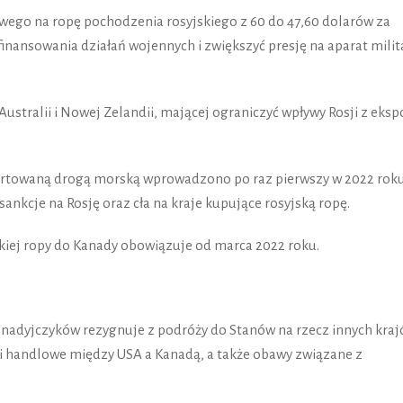
owego na ropę pochodzenia rosyjskiego z 60 do 47,60 dolarów za
 finansowania działań wojennych i zwiększyć presję na aparat milit
, Australii i Nowej Zelandii, mającej ograniczyć wpływy Rosji z eksp
portowaną drogą morską wprowadzono po raz pierwszy w 2022 roku
ankcje na Rosję oraz cła na kraje kupujące rosyjską ropę.
iej ropy do Kanady obowiązuje od marca 2022 roku.
Kanadyjczyków rezygnuje z podróży do Stanów na rzecz innych kraj
 i handlowe między USA a Kanadą, a także obawy związane z